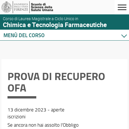
Corso di Laurea Magistrale a Ciclo Unico in
Chimica e Tecnologia Farmaceutiche
MENÙ DEL CORSO
Home
Corso di studio
Didattica
Orario e calendari
PROVA DI RECUPERO
OFA
13 dicembre 2023 - aperte
iscrizioni
Se ancora non hai assolto l'Obbligo