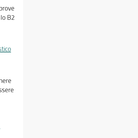
 prove
llo B2
stico
enere
essere
e