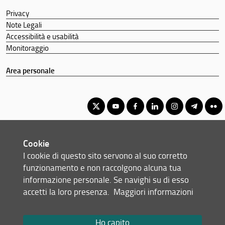
Privacy
Note Legali
Accessibilità e usabilità
Monitoraggio
Area personale
Corso di Laurea Magistrale a Ciclo Unico in Chimica e Tecnologia
Cookie
Farmaceutiche
I cookie di questo sito servono al suo corretto
© Copyright 2012-2026 Università degli Studi di Firenze UNIFI
funzionamento e non raccolgono alcuna tua
P.IVA/Cod.Fis 01279680480
informazione personale. Se navighi su di esso
accetti la loro presenza.
Maggiori informazioni
Largo Brambilla, 3 - 50134 Firenze (FI)
Tel: +39 055 2751941 - 2751944
Email:
scuola(AT)sc-saluteumana.unifi.it
Ho capito