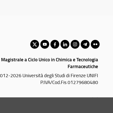
 Magistrale a Ciclo Unico in Chimica e Tecnologia
Farmaceutiche
012-2026 Università degli Studi di Firenze UNIFI
P.IVA/Cod.Fis 01279680480
Largo Brambilla, 3 - 50134 Firenze (FI)
Tel: +39 055 2751941 - 2751944
Email:
scuola(AT)sc-saluteumana.unifi.it