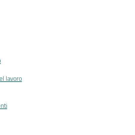
o
el lavoro
nti